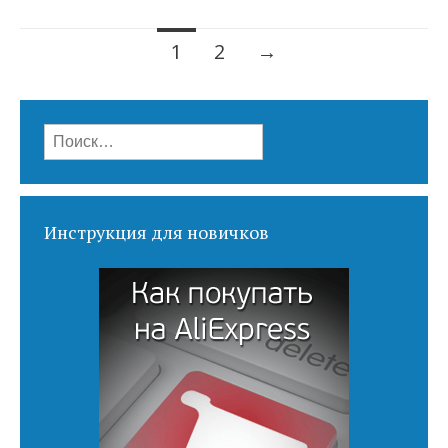
Навигация
1
2
→
по
записям
Найти:
Инструкция для новичков