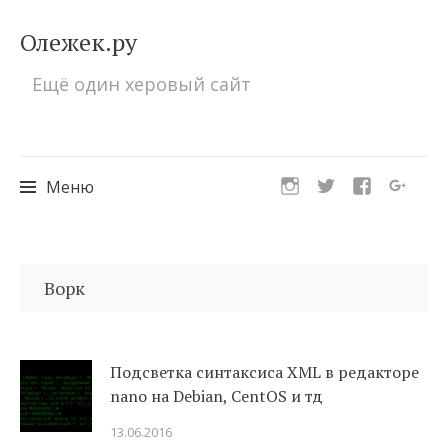
Олежек.ру
Ещё один херовый сайт
Меню
Перейти
к
Ворк
содержимому
Подсветка синтаксиса XML в редакторе
nano на Debian, CentOS и тд
13.06.2016