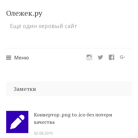
Олежек.ру
Ещё один херовый сайт
Меню
Перейти
к
Заметки
содержимому
Конвертор .png to .ico без потери
качества
02.06.2015