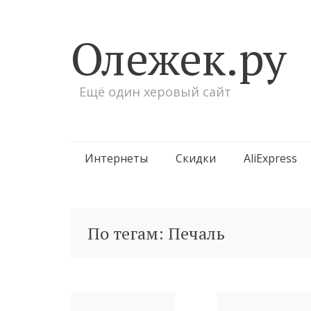
Олежек.ру
Ещё один херовый сайт
Перейти
Интернеты
Скидки
AliExpress
к
содержимому
По тегам: Печаль