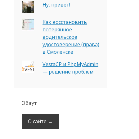
Ну, привет!
Как восстановить
потерянное
водительское
удостоверение (права)
в Смоленске
VestaCP и PhpMyAdmin
— решение проблем
Эбаут
О сайте →