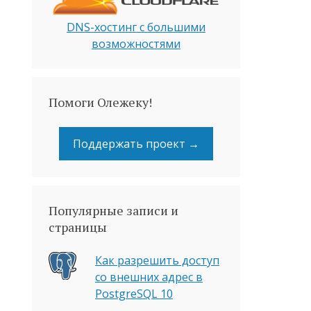
DNS-хостинг с большими
возможностями
Помоги Олежеку!
Поддержать проект →
Популярные записи и
страницы
Как разрешить доступ
со внешних адрес в
PostgreSQL 10