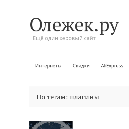
Олежек.ру
Ещё один херовый сайт
Перейти
Интернеты
Скидки
AliExpress
к
содержимому
По тегам: плагины