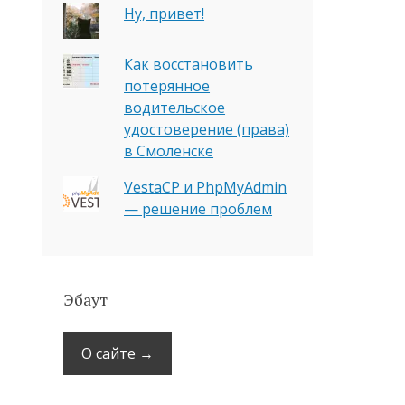
Ну, привет!
Как восстановить
потерянное
водительское
удостоверение (права)
в Смоленске
VestaCP и PhpMyAdmin
— решение проблем
Эбаут
О сайте →