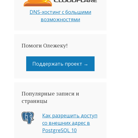
DNS-хостинг с большими
возможностями
Помоги Олежеку!
Поддержать проект →
Популярные записи и
страницы
Как разрешить доступ
со внешних адрес в
PostgreSQL 10