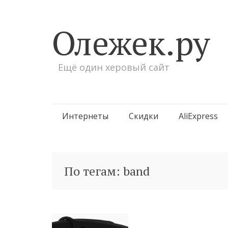
Олежек.ру
Ещё один херовый сайт
Перейти
Интернеты
Скидки
AliExpress
к
содержимому
По тегам: band