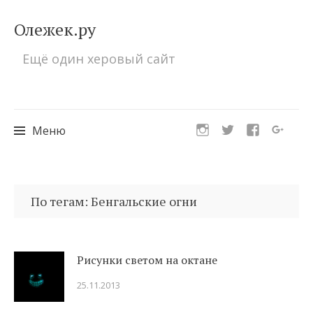
Олежек.ру
Ещё один херовый сайт
Меню
Перейти
к
По тегам: Бенгальские огни
содержимому
Рисунки светом на октане
25.11.2013