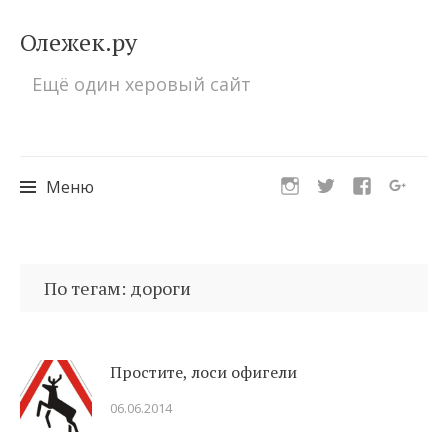
Олежек.ру
Ещё один херовый сайт
Меню
Перейти
к
По тегам: дороги
содержимому
Простите, лоси офигели
06.06.2014