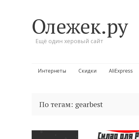
Олежек.ру
Ещё один херовый сайт
Перейти
Интернеты
Скидки
AliExpress
к
содержимому
По тегам: gearbest