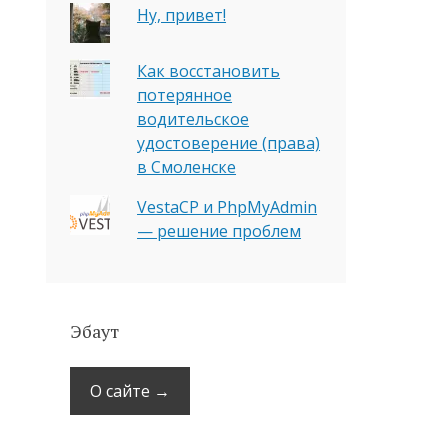
Ну, привет!
Как восстановить
потерянное
водительское
удостоверение (права)
в Смоленске
VestaCP и PhpMyAdmin
— решение проблем
Эбаут
О сайте →