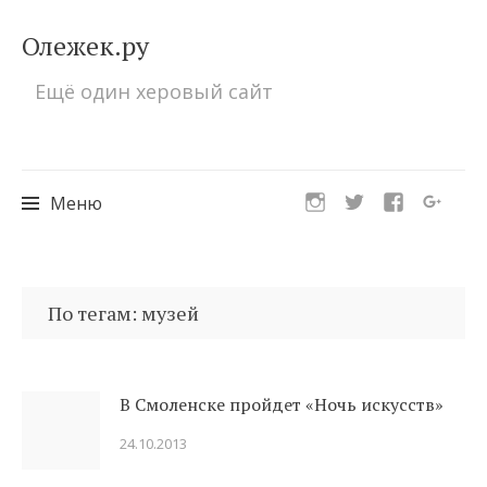
Олежек.ру
Ещё один херовый сайт
Меню
Перейти
к
По тегам: музей
содержимому
В Смоленске пройдет «Ночь искусств»
24.10.2013