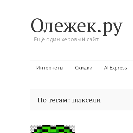
Олежек.ру
Ещё один херовый сайт
Перейти
Интернеты
Скидки
AliExpress
к
содержимому
По тегам: пиксели