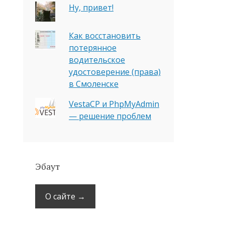
Ну, привет!
Как восстановить
потерянное
водительское
удостоверение (права)
в Смоленске
VestaCP и PhpMyAdmin
— решение проблем
Эбаут
О сайте →