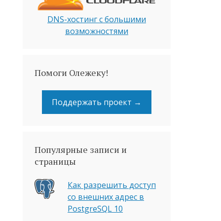
DNS-хостинг с большими
возможностями
Помоги Олежеку!
Поддержать проект →
Популярные записи и
страницы
Как разрешить доступ
со внешних адрес в
PostgreSQL 10