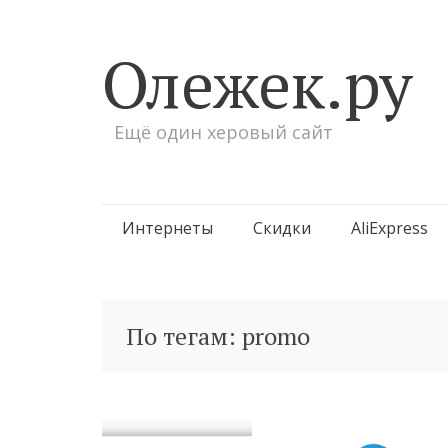
Олежек.ру
Ещё один херовый сайт
Перейти
Интернеты
Скидки
AliExpress
к
содержимому
По тегам: promo