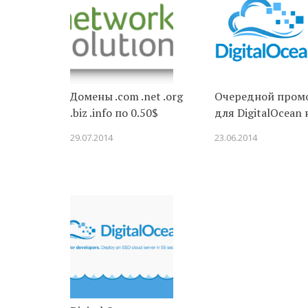
Домены .com .net .org
Очередной пром
.biz .info по 0.50$
для DigitalOcean 
29.07.2014
23.06.2014