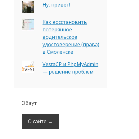
Ну, привет!
Как восстановить
потерянное
водительское
удостоверение (права)
в Смоленске
VestaCP и PhpMyAdmin
— решение проблем
Эбаут
О сайте →