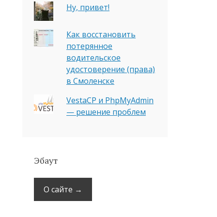
Ну, привет!
Как восстановить
потерянное
водительское
удостоверение (права)
в Смоленске
VestaCP и PhpMyAdmin
— решение проблем
Эбаут
О сайте →