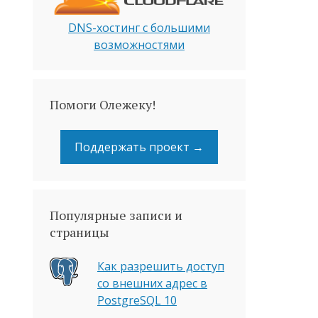
DNS-хостинг с большими
возможностями
Помоги Олежеку!
Поддержать проект →
Популярные записи и
страницы
Как разрешить доступ
со внешних адрес в
PostgreSQL 10