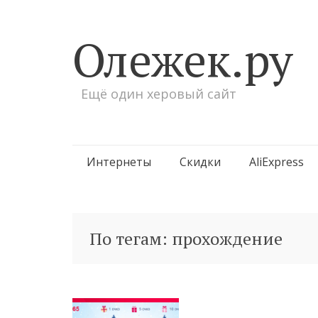
Олежек.ру
Ещё один херовый сайт
Перейти
Интернеты
Скидки
AliExpress
к
содержимому
По тегам: прохождение