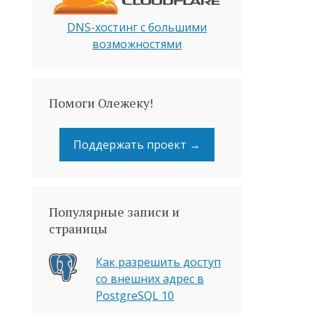
DNS-хостинг с большими
возможностями
Помоги Олежеку!
Поддержать проект →
Популярные записи и
страницы
Как разрешить доступ
со внешних адрес в
PostgreSQL 10