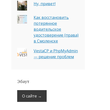
Ну, привет!
Как восстановить
потерянное
водительское
удостоверение (права)
в Смоленске
VestaCP и PhpMyAdmin
— решение проблем
Эбаут
О сайте →