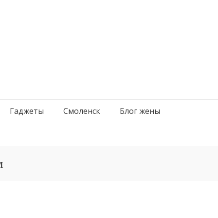
Гаджеты
Смоленск
Блог жены
м