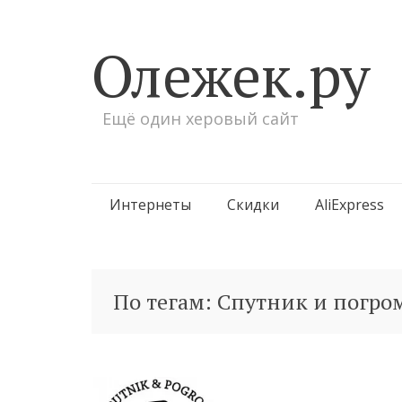
Олежек.ру
Ещё один херовый сайт
Перейти
Интернеты
Скидки
AliExpress
к
содержимому
По тегам: Спутник и погро