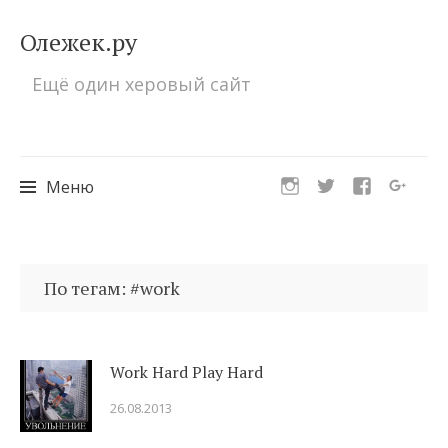
Олежек.ру
Ещё один херовый сайт
Меню
Перейти
к
По тегам: #work
содержимому
Work Hard Play Hard
26.08.2013