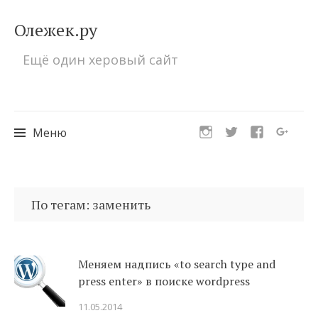
Олежек.ру
Ещё один херовый сайт
Меню
Перейти
к
По тегам: заменить
содержимому
Меняем надпись «to search type and
press enter» в поиске wordpress
11.05.2014