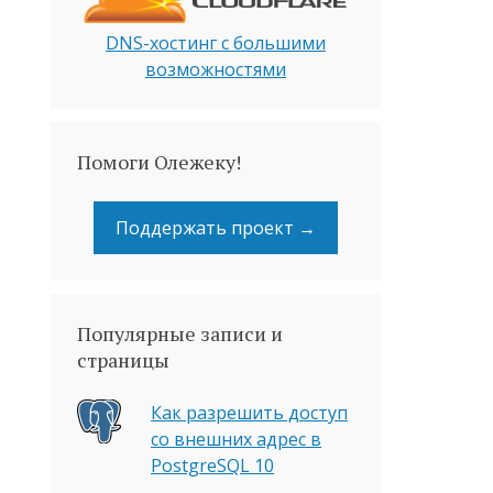
DNS-хостинг с большими
возможностями
Помоги Олежеку!
Поддержать проект →
Популярные записи и
страницы
Как разрешить доступ
со внешних адрес в
PostgreSQL 10