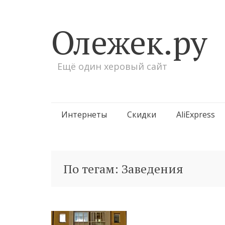
Олежек.ру
Ещё один херовый сайт
Перейти
Интернеты
Скидки
AliExpress
к
содержимому
По тегам: Заведения