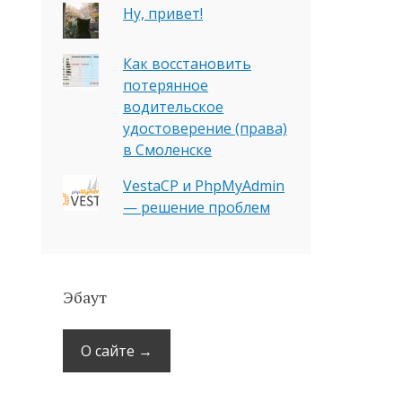
Ну, привет!
Как восстановить
потерянное
водительское
удостоверение (права)
в Смоленске
VestaCP и PhpMyAdmin
— решение проблем
Эбаут
О сайте →